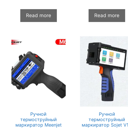
0
0
и
и
з
з
Read more
Read more
5
5
Ручной
Ручной
термоструйный
термоструйный
маркиратор Meenjet
маркиратор Sojet V