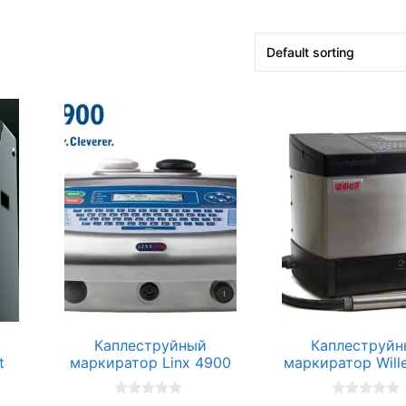
Каплеструйный
Каплеструй
t
маркиратор Linx 4900
маркиратор Wille