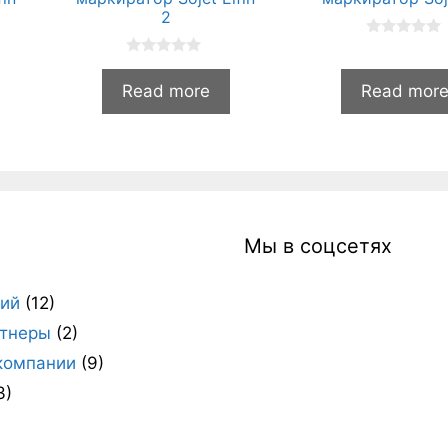
2
0
и
0
з
и
Read more
Read mor
5
з
5
и
Мы в соцсетях
ний
(12)
тнеры
(2)
компании
(9)
3)