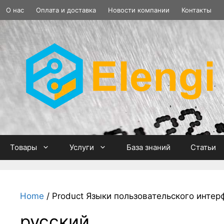
Перейти
О нас
Оплата и доставка
Новости компании
Контакты
к
содержимому
Товары
Услуги
База знаний
Статьи
Home
/ Product Языки пользовательского интерф
русский