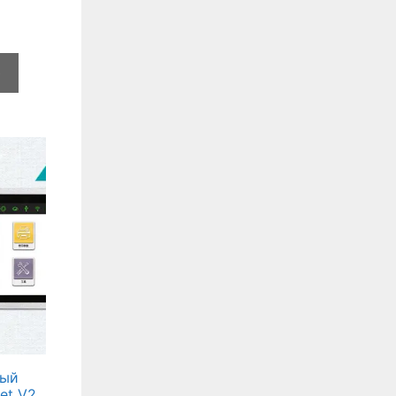
e
ный
et V2