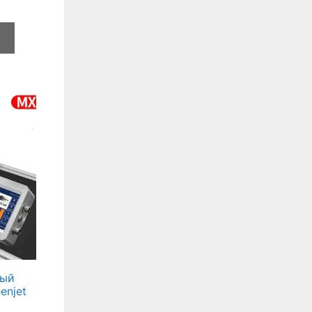
e
ный
enjet