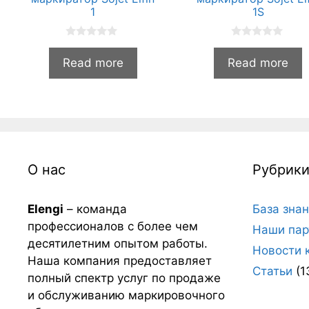
1
1S
0
0
и
и
Read more
Read more
з
з
5
5
О нас
Рубрик
Elengi
– команда
База зна
профессионалов с более чем
Наши пар
десятилетним опытом работы.
Новости 
Наша компания предоставляет
Статьи
(1
полный спектр услуг по продаже
и обслуживанию маркировочного