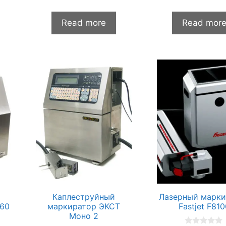
0
0
и
и
з
з
Read more
Read mor
5
5
Каплеструйный
Лазерный марки
460
маркиратор ЭКСТ
Fastjet F81
Моно 2