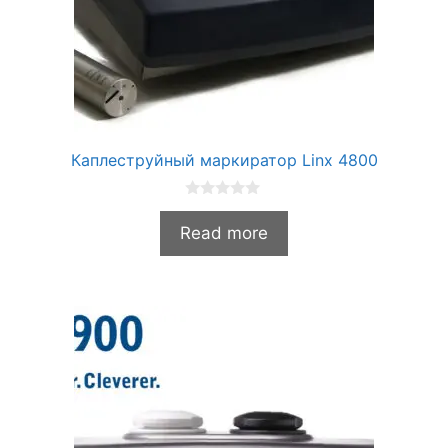
Каплеструйный маркиратор Linx 4800
0
и
Read more
з
5