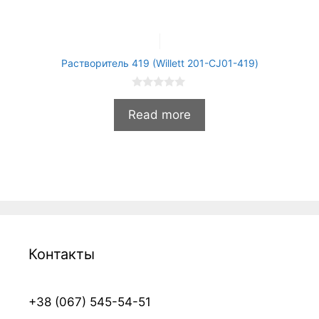
Растворитель 419 (Willett 201-CJ01-419)
0
и
Read more
з
5
Контакты
+38 (067) 545-54-51