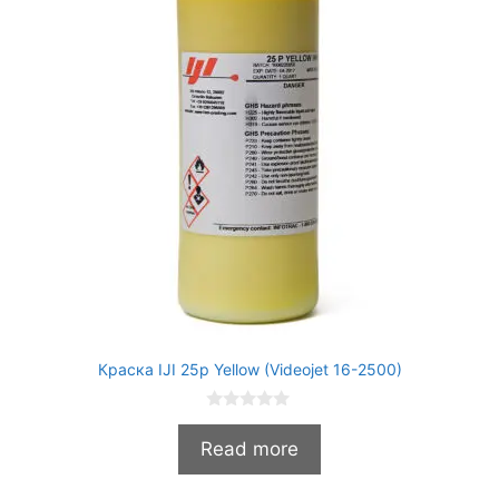
Краска IJI 25p Yellow (Videojet 16-2500)
0
и
Read more
з
5