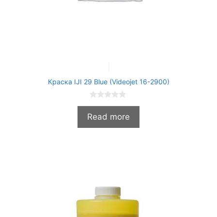
Краска IJI 29 Blue (Videojet 16-2900)
0
и
Read more
з
5