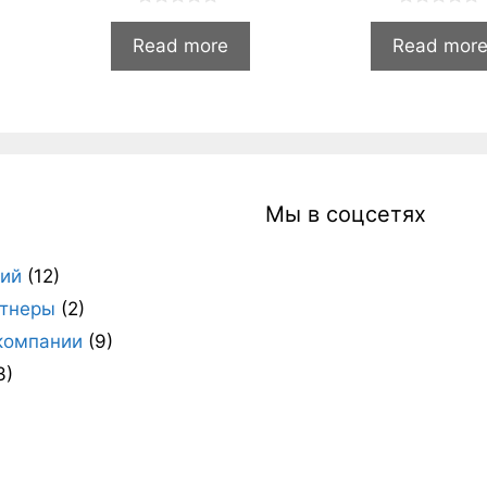
0
0
и
и
Read more
Read mor
з
з
5
5
и
Мы в соцсетях
ний
(12)
тнеры
(2)
компании
(9)
3)