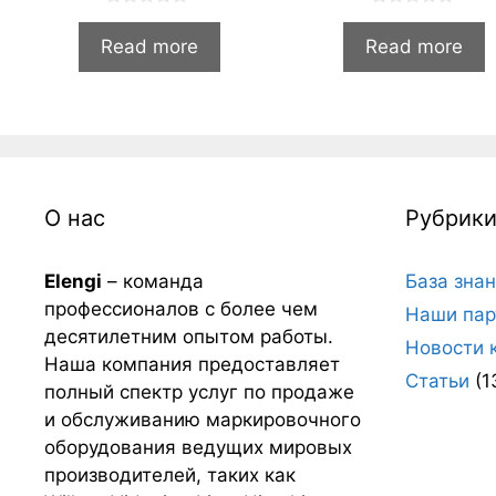
0
0
и
и
Read more
Read more
з
з
5
5
О нас
Рубрик
Elengi
– команда
База зна
профессионалов с более чем
Наши пар
десятилетним опытом работы.
Новости 
Наша компания предоставляет
Статьи
(1
полный спектр услуг по продаже
и обслуживанию маркировочного
оборудования ведущих мировых
производителей, таких как