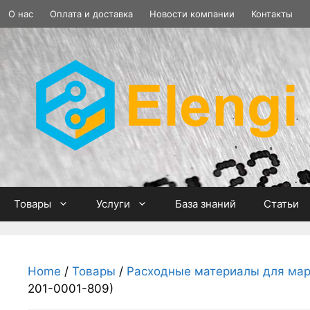
Перейти
О нас
Оплата и доставка
Новости компании
Контакты
к
содержимому
Товары
Услуги
База знаний
Статьи
Home
/
Товары
/
Расходные материалы для мар
201-0001-809)