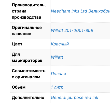
Производитель,
страна
Needham Inks Ltd Великобр
производства
Оригинальное
Willett 201-0001-809
название
Цвет
Красный
Для
Willett
маркираторов
Совместимость
Полная
с оригиналом
Обьем
1 литр
Дополнительно
General purpose red ink